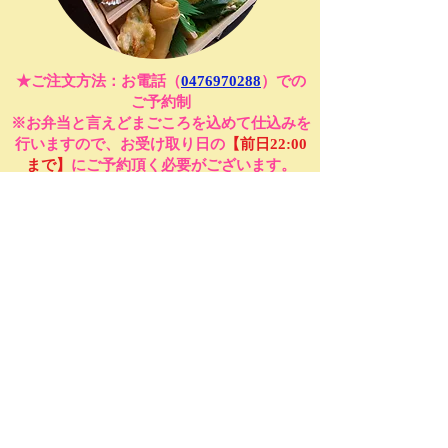
★ご注文方法：お電話（
0476970288
）での
ご予約制
※お弁当と言えどまごころを込めて仕込みを
行いますので、お受け取り日の
【前日22:00
まで】
にご予約頂く必要がございます。
里の茶屋
お食事​
陶芸体験
むかし屋
陶芸教室・ワークショップ
​和雑貨
​デザイン工房
​デザイン・リフォーム・建築